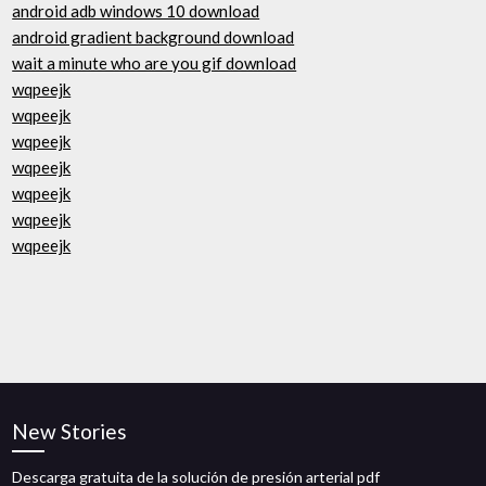
android adb windows 10 download
android gradient background download
wait a minute who are you gif download
wqpeejk
wqpeejk
wqpeejk
wqpeejk
wqpeejk
wqpeejk
wqpeejk
New Stories
Descarga gratuita de la solución de presión arterial pdf